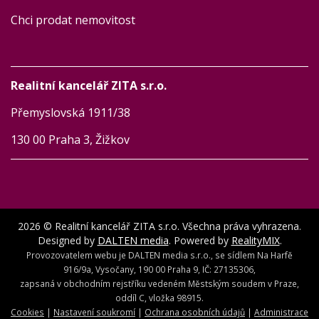
Chci prodat nemovitost
Realitní kancelář ZITA s.r.o.
Přemyslovská 1911/38
130 00 Praha 3, Žižkov
2026 © Realitní kancelář ZITA s.r.o. Všechna práva vyhrazena.
Designed by
DALTEN media
. Powered by
RealityMIX
.
Provozovatelem webu je DALTEN media s.r.o., se sídlem Na Harfě
916/9a, Vysočany, 190 00 Praha 9, IČ: 27135306,
zapsaná v obchodním rejstříku vedeném Městským soudem v Praze,
oddíl C, vložka 98915.
Cookies
|
Nastavení soukromí
|
Ochrana osobních údajů
|
Administrace