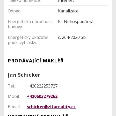
Telekomunikace:
Internet
Odpad:
Kanalizace
Energetická náročnost
E - Nehospodárná
budovy:
Energetický ukazatel
č. 264/2020 Sb.
podle vyhlášky:
PRODÁVAJÍCÍ MAKLÉŘ
Jan Schicker
Tel.:
+420222253727
Mobil:
+420603279262
E-mail:
schicker@zitareality.cz