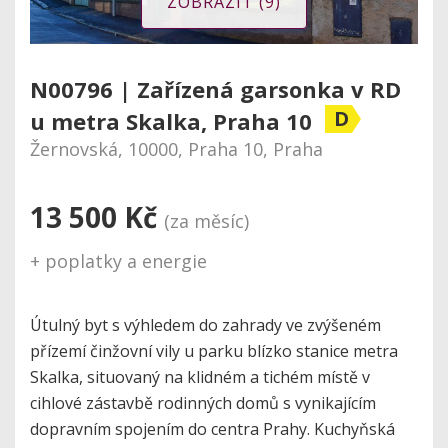
ZOBRAZIT (9)
N00796 | Zařízená garsonka v RD
D
u metra Skalka, Praha 10
Žernovská, 10000, Praha 10, Praha
13 500 Kč
(za měsíc)
+ poplatky a energie
Útulný byt s výhledem do zahrady ve zvýšeném
přízemí činžovní vily u parku blízko stanice metra
Skalka, situovaný na klidném a tichém místě v
cihlové zástavbě rodinných domů s vynikajícím
dopravním spojením do centra Prahy. Kuchyňská