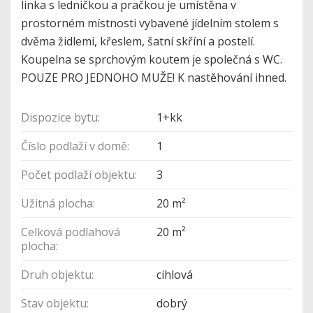
linka s ledničkou a pračkou je umístěna v
prostorném místnosti vybavené jídelním stolem s
dvěma židlemi, křeslem, šatní skříní a postelí.
Koupelna se sprchovým koutem je společná s WC.
POUZE PRO JEDNOHO MUŽE! K nastěhování ihned.
Dispozice bytu:
1+kk
Číslo podlaží v domě:
1
Počet podlaží objektu:
3
Užitná plocha:
20 m²
Celková podlahová
20 m²
plocha:
Druh objektu:
cihlová
Stav objektu:
dobrý