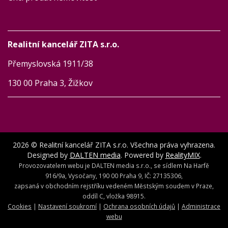
Realitní kancelář ZITA s.r.o.
Přemyslovská 1911/38
130 00 Praha 3, Žižkov
2026 © Realitní kancelář ZITA s.r.o. Všechna práva vyhrazena.
Designed by
DALTEN media
. Powered by
RealityMIX
.
Provozovatelem webu je DALTEN media s.r.o., se sídlem Na Harfě
916/9a, Vysočany, 190 00 Praha 9, IČ: 27135306,
zapsaná v obchodním rejstříku vedeném Městským soudem v Praze,
oddíl C, vložka 98915.
Cookies
|
Nastavení soukromí
|
Ochrana osobních údajů
|
Administrace
webu