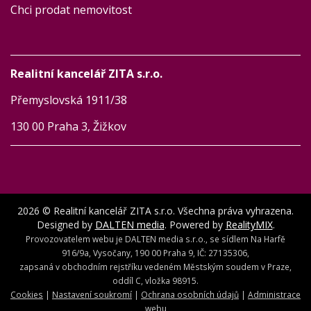
Chci prodat nemovitost
Realitní kancelář ZITA s.r.o.
Přemyslovská 1911/38
130 00 Praha 3, Žižkov
2026 © Realitní kancelář ZITA s.r.o. Všechna práva vyhrazena.
Designed by
DALTEN media
. Powered by
RealityMIX
.
Provozovatelem webu je DALTEN media s.r.o., se sídlem Na Harfě
916/9a, Vysočany, 190 00 Praha 9, IČ: 27135306,
zapsaná v obchodním rejstříku vedeném Městským soudem v Praze,
oddíl C, vložka 98915.
Cookies
|
Nastavení soukromí
|
Ochrana osobních údajů
|
Administrace
webu