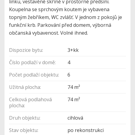
linku, vestavěné skříně v prostorné předsíni.
Koupelna se sprchovým koutem je vybavena
topným žebříkem, WC zvlášť. V jednom z pokojů je
funkční krb. Parkování před domem, výborná
občanská vybavenost. Volné ihned.
Dispozice bytu:
3+kk
Číslo podlaží v domě:
4
Počet podlaží objektu:
6
Užitná plocha:
74 m²
Celková podlahová
74 m²
plocha:
Druh objektu:
cihlová
Stav objektu:
po rekonstrukci