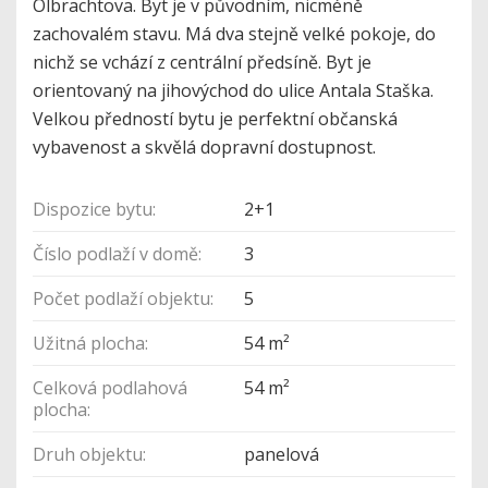
Olbrachtova. Byt je v původním, nicméně
zachovalém stavu. Má dva stejně velké pokoje, do
nichž se vchází z centrální předsíně. Byt je
orientovaný na jihovýchod do ulice Antala Staška.
Velkou předností bytu je perfektní občanská
vybavenost a skvělá dopravní dostupnost.
Dispozice bytu:
2+1
Číslo podlaží v domě:
3
Počet podlaží objektu:
5
Užitná plocha:
54 m²
Celková podlahová
54 m²
plocha:
Druh objektu:
panelová