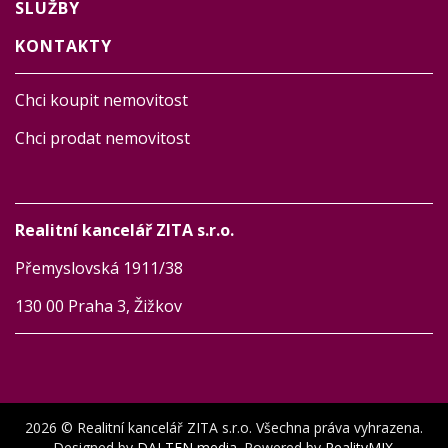
SLUŽBY
KONTAKTY
Chci koupit nemovitost
Chci prodat nemovitost
Realitní kancelář ZITA s.r.o.
Přemyslovská 1911/38
130 00 Praha 3, Žižkov
2026 © Realitní kancelář ZITA s.r.o. Všechna práva vyhrazena.
Designed by
DALTEN media
. Powered by
RealityMIX
.