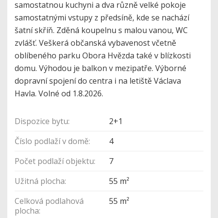
samostatnou kuchyni a dva různě velké pokoje
samostatnými vstupy z předsíně, kde se nachází
šatní skříň. Zděná koupelnu s malou vanou, WC
zvlášť. Veškerá občanská vybavenost včetně
oblíbeného parku Obora Hvězda také v blízkosti
domu. Výhodou je balkon v mezipatře. Výborné
dopravní spojení do centra i na letiště Václava
Havla. Volné od 1.8.2026.
Dispozice bytu:
2+1
Číslo podlaží v domě:
4
Počet podlaží objektu:
7
Užitná plocha:
55 m²
Celková podlahová
55 m²
plocha: