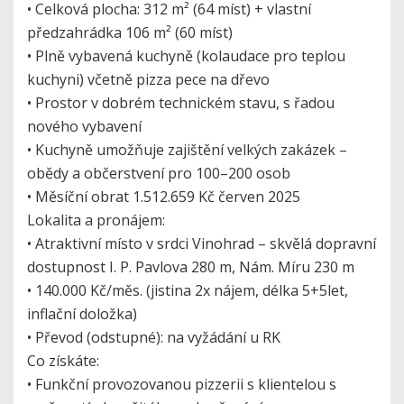
• Celková plocha: 312 m² (64 míst) + vlastní
předzahrádka 106 m² (60 míst)
• Plně vybavená kuchyně (kolaudace pro teplou
kuchyni) včetně pizza pece na dřevo
• Prostor v dobrém technickém stavu, s řadou
nového vybavení
• Kuchyně umožňuje zajištění velkých zakázek –
obědy a občerstvení pro 100–200 osob
• Měsíční obrat 1.512.659 Kč červen 2025
Lokalita a pronájem:
• Atraktivní místo v srdci Vinohrad – skvělá dopravní
dostupnost I. P. Pavlova 280 m, Nám. Míru 230 m
• 140.000 Kč/měs. (jistina 2x nájem, délka 5+5let,
inflační doložka)
• Převod (odstupné): na vyžádání u RK
Co získáte:
• Funkční provozovanou pizzerii s klientelou s