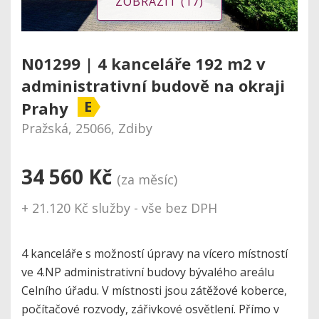
ZOBRAZIT (17)
N01299 | 4 kanceláře 192 m2 v
administrativní budově na okraji
E
Prahy
Pražská, 25066, Zdiby
34 560 Kč
(za měsíc)
+ 21.120 Kč služby - vše bez DPH
4 kanceláře s možností úpravy na vícero místností
ve 4.NP administrativní budovy bývalého areálu
Celního úřadu. V místnosti jsou zátěžové koberce,
počítačové rozvody, zářivkové osvětlení. Přímo v