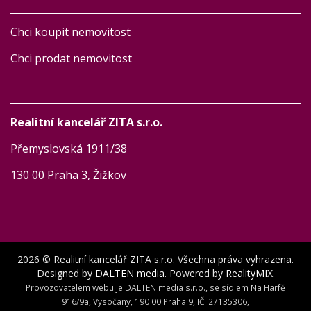
Chci koupit nemovitost
Chci prodat nemovitost
Realitní kancelář ZITA s.r.o.
Přemyslovská 1911/38
130 00 Praha 3, Žižkov
2026 © Realitní kancelář ZITA s.r.o. Všechna práva vyhrazena.
Designed by
DALTEN media
. Powered by
RealityMIX
.
Provozovatelem webu je DALTEN media s.r.o., se sídlem Na Harfě
916/9a, Vysočany, 190 00 Praha 9, IČ: 27135306,