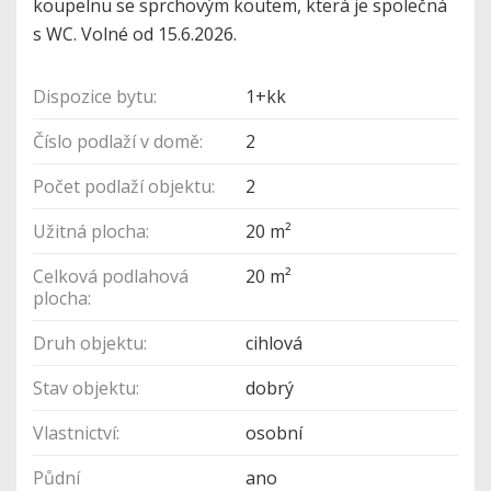
koupelnu se sprchovým koutem, která je společná
s WC. Volné od 15.6.2026.
Dispozice bytu:
1+kk
Číslo podlaží v domě:
2
Počet podlaží objektu:
2
Užitná plocha:
20 m²
Celková podlahová
20 m²
plocha:
Druh objektu:
cihlová
Stav objektu:
dobrý
Vlastnictví:
osobní
Půdní
ano