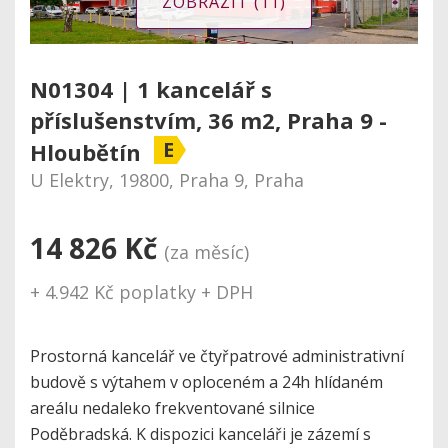
ZOBRAZIT (11)
N01304 | 1 kancelář s
příslušenstvím, 36 m2, Praha 9 -
E
Hloubětín
U Elektry, 19800, Praha 9, Praha
14 826 Kč
(za měsíc)
+ 4.942 Kč poplatky + DPH
Prostorná kancelář ve čtyřpatrové administrativní
budově s výtahem v oploceném a 24h hlídaném
areálu nedaleko frekventované silnice
Poděbradská. K dispozici kanceláři je zázemí s