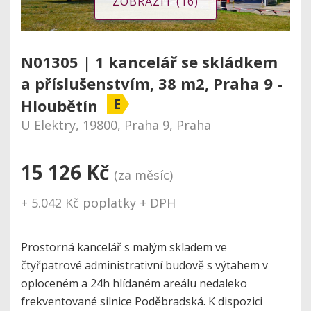
ZOBRAZIT (16)
N01305 | 1 kancelář se skládkem
a příslušenstvím, 38 m2, Praha 9 -
E
Hloubětín
U Elektry, 19800, Praha 9, Praha
15 126 Kč
(za měsíc)
+ 5.042 Kč poplatky + DPH
Prostorná kancelář s malým skladem ve
čtyřpatrové administrativní budově s výtahem v
oploceném a 24h hlídaném areálu nedaleko
frekventované silnice Poděbradská. K dispozici