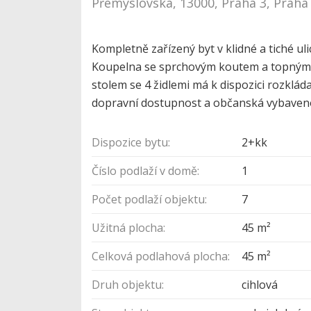
Přemyslovská, 13000, Praha 3, Praha
Kompletně zařízený byt v klidné a tiché u
Koupelna se sprchovým koutem a topným ž
stolem se 4 židlemi má k dispozici rozklád
dopravní dostupnost a občanská vybaveno
Dispozice bytu:
2+kk
Číslo podlaží v domě:
1
Počet podlaží objektu:
7
Užitná plocha:
45 m²
Celková podlahová plocha:
45 m²
Druh objektu:
cihlová