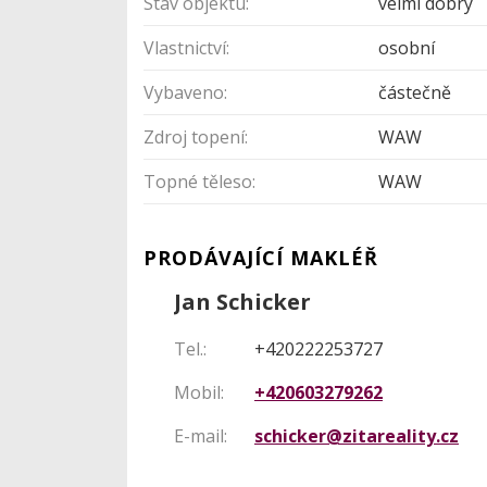
Stav objektu:
velmi dobrý
Vlastnictví:
osobní
Vybaveno:
částečně
Zdroj topení:
WAW
Topné těleso:
WAW
PRODÁVAJÍCÍ MAKLÉŘ
Jan Schicker
Tel.:
+420222253727
Mobil:
+420603279262
E-mail:
schicker@zitareality.cz