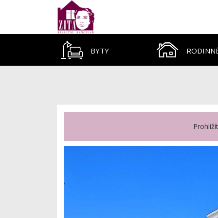
BYTY
RODINN
Prohlíž